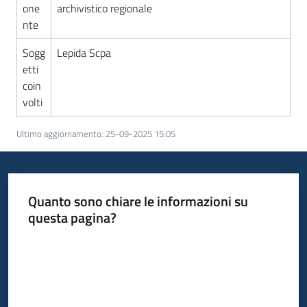
one
archivistico regionale
nte
Sogg
Lepida Scpa
etti
coin
volti
Ultimo aggiornamento
:
25-09-2025 15:05
Quanto sono chiare le informazioni su
questa pagina?
Valuta da 1 a 5 stelle