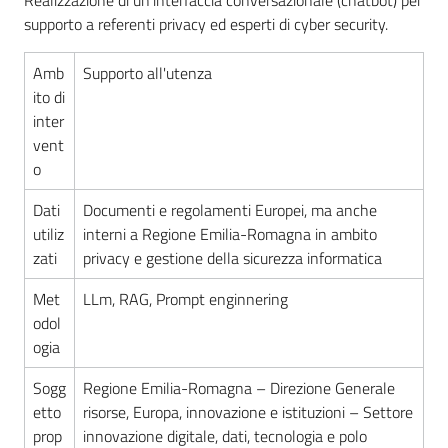
Realizzazione di un'interfaccia conversazionale (chatbot) per
territorio
supporto a referenti privacy ed esperti di cyber security.
Progetti
Amb
Supporto all'utenza
a
ito di
bordo
inter
Menu selezionato
vent
o
Dati
Documenti e regolamenti Europei, ma anche
utiliz
interni a Regione Emilia-Romagna in ambito
zati
privacy e gestione della sicurezza informatica
Met
LLm, RAG, Prompt enginnering
odol
ogia
Sogg
Regione Emilia-Romagna – Direzione Generale
etto
risorse, Europa, innovazione e istituzioni – Settore
prop
innovazione digitale, dati, tecnologia e polo