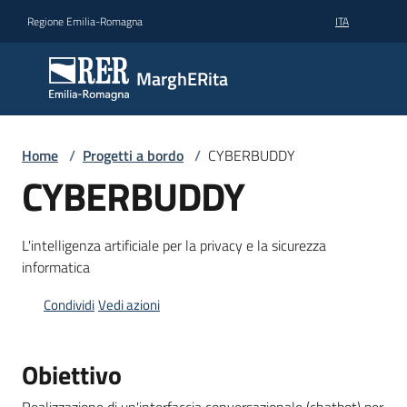
Vai al contenuto
Vai alla navigazione
Vai al footer
Regione Emilia-Romagna
ITA
MarghERita
MarghERita
Conosci
Home
/
Progetti a bordo
/
CYBERBUDDY
MarghERita
CYBERBUDDY
Contribuisci
con
L'intelligenza artificiale per la privacy e la sicurezza
un
informatica
progetto
Condividi
Vedi azioni
Big
data
Obiettivo
per
il