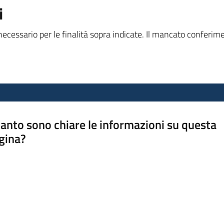
i
 necessario per le finalità sopra indicate. Il mancato conferim
anto sono chiare le informazioni su questa
gina?
a da 1 a 5 stelle