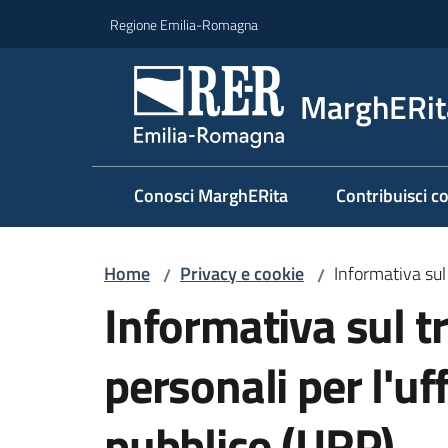
Vai al contenuto
Vai alla navigazione
Vai al footer
Regione Emilia-Romagna
MarghERit
Conosci MarghERita
Contribuisci c
Home
Privacy e cookie
Informativa sul 
/
/
Informativa sul t
personali per l'uff
pubblico (URP)