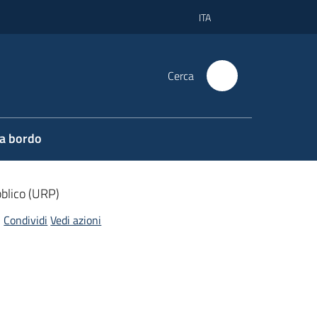
ITA
Cerca
 a bordo
bblico (URP)
Condividi
Vedi azioni